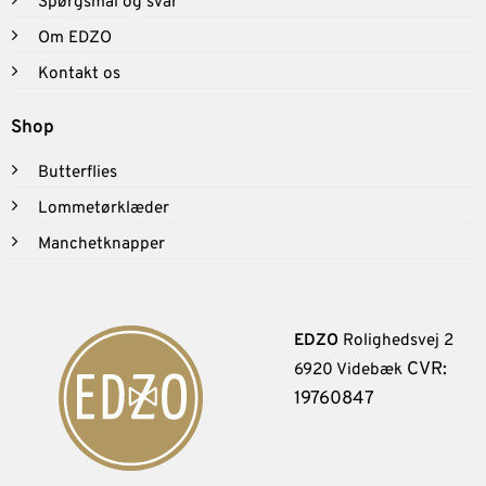
Spørgsmål og svar
Om EDZO
Kontakt os
Shop
Butterflies
Lommetørklæder
Manchetknapper
EDZO
Rolighedsvej 2
CVR:
6920 Videbæk
19760847