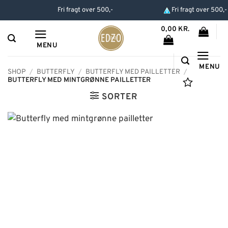
Hop
Fri fragt over 500,-
Fri fragt over 500,-
til
0,00
KR.
indhold
MENU
MENU
SHOP
/
BUTTERFLY
/
BUTTERFLY MED PAILLETTER
/
BUTTERFLY MED MINTGRØNNE PAILLETTER
SORTER