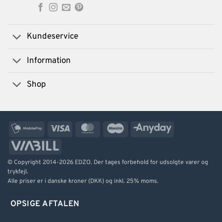
Kundeservice
Information
Shop
MobilePay
Visa
MasterCard
Maestro
AnyDay
ViaBill
© Copyright 2014-2026 EDZO. Der tages forbehold for udsolgte varer og
trykfejl.
Alle priser er i danske kroner (DKK) og inkl. 25% moms.
OPSIGE AFTALEN