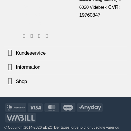
CVR:
6920 Videbæk
19760847
Kundeservice
Information
Shop
MobilePay
Visa
MasterCard
Maestro
AnyDay
ViaBill
© Copyright 2014-2026 EDZO. Der tages forbehold for udsolgte varer og