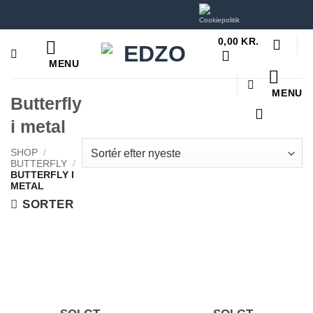
Hop
til
0,00
KR.
indhold
MENU
MENU
Butterfly
i metal
SHOP
/
BUTTERFLY
/
BUTTERFLY I
METAL
SORTER