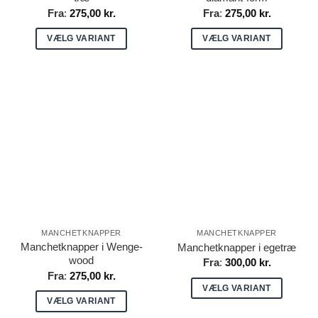
Fra
:
275,00
kr.
Fra
:
275,00
kr.
VÆLG VARIANT
VÆLG VARIANT
Dette
Dette
vare
vare
har
har
flere
flere
varianter.
varianter.
Mulighederne
Mulighederne
kan
kan
vælges
vælges
på
på
varesiden
varesiden
MANCHETKNAPPER
MANCHETKNAPPER
Manchetknapper i Wenge-
Manchetknapper i egetræ
wood
Fra
:
300,00
kr.
Fra
:
275,00
kr.
VÆLG VARIANT
VÆLG VARIANT
Dette