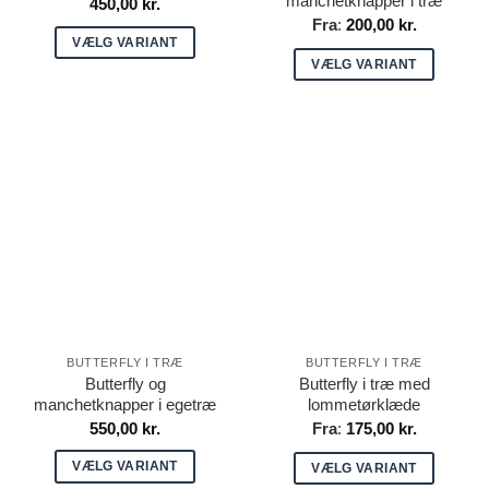
manchetknapper i træ
450,00
kr.
Fra
:
200,00
kr.
VÆLG VARIANT
VÆLG VARIANT
Dette
Dette
vare
vare
har
har
flere
flere
varianter.
varianter.
Mulighederne
Mulighederne
kan
kan
vælges
vælges
på
på
varesiden
varesiden
BUTTERFLY I TRÆ
BUTTERFLY I TRÆ
Butterfly og
Butterfly i træ med
manchetknapper i egetræ
lommetørklæde
550,00
kr.
Fra
:
175,00
kr.
VÆLG VARIANT
VÆLG VARIANT