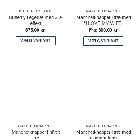
BUTTERFLY I TRÆ
MANCHETKNAPPER
Butterfly i egetræ med 3D-
Manchetknapper i træ med
effekt
“I LOVE MY WIFE”
675,00
kr.
Fra
:
300,00
kr.
VÆLG VARIANT
VÆLG VARIANT
Dette
Dette
vare
vare
har
har
flere
flere
varianter.
varianter.
Mulighederne
Mulighederne
kan
kan
vælges
vælges
på
på
varesiden
varesiden
MANCHETKNAPPER
MANCHETKNAPPER
Manchetknapper i hårdt
Manchetknapper i træ med
træ
diamant-form