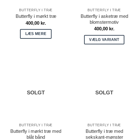
varesiden
BUTTERFLY I TRÆ
BUTTERFLY I TRÆ
Butterfly i asketræ med
Butterfly i mørkt træ
blomstermotiv
400,00
kr.
400,00
kr.
LÆS MERE
VÆLG VARIANT
Dette
vare
har
flere
varianter.
Mulighederne
SOLGT
SOLGT
kan
vælges
på
varesiden
BUTTERFLY I TRÆ
BUTTERFLY I TRÆ
Butterfly i mørkt træ med
Butterfly i træ med
blåt bånd
sekskant-mønster