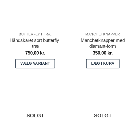
kan
vælges
på
varesiden
BUTTERFLY I TRÆ
MANCHETKNAPPER
Håndskåret sort butterfly i
Manchetknapper med
træ
diamant-form
750,00
kr.
350,00
kr.
VÆLG VARIANT
LÆG I KURV
Dette
vare
har
flere
varianter.
Mulighederne
SOLGT
SOLGT
kan
vælges
på