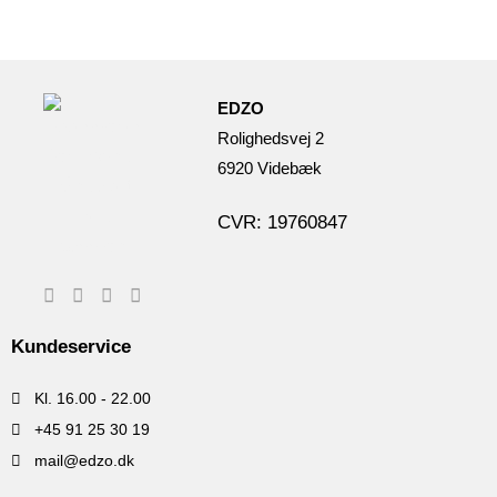
vare
har
flere
varianter.
EDZO
Mulighederne
Rolighedsvej 2
kan
6920 Videbæk
vælges
på
CVR: 19760847
varesiden
Kundeservice
Kl. 16.00 - 22.00
+45 91 25 30 19
mail@edzo.dk