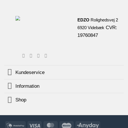
EDZO
Rolighedsvej 2
CVR:
6920 Videbæk
19760847
Kundeservice
Information
Shop
MobilePay
Visa
MasterCard
Maestro
AnyDay