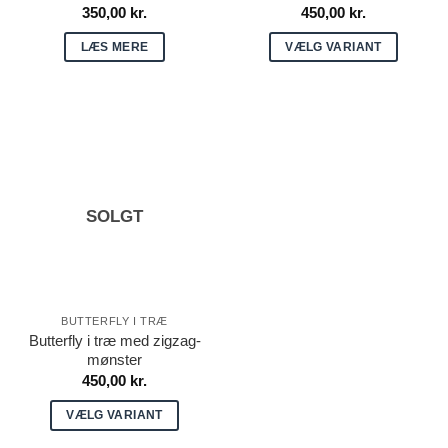
350,00
kr.
450,00
kr.
LÆS MERE
VÆLG VARIANT
Dette
vare
har
flere
varianter.
Mulighederne
SOLGT
kan
vælges
på
varesiden
BUTTERFLY I TRÆ
Butterfly i træ med zigzag-
mønster
450,00
kr.
VÆLG VARIANT
Dette