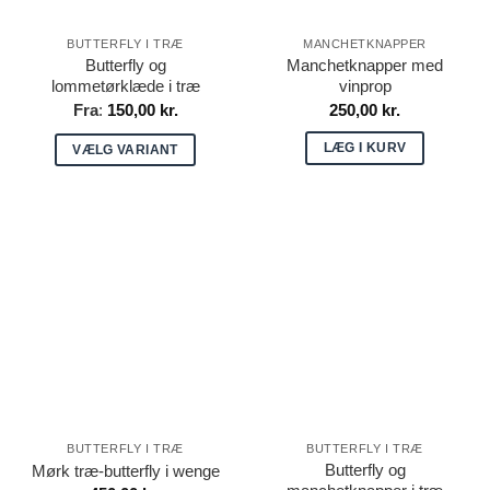
BUTTERFLY I TRÆ
MANCHETKNAPPER
Butterfly og
Manchetknapper med
lommetørklæde i træ
vinprop
Fra
:
150,00
kr.
250,00
kr.
LÆG I KURV
VÆLG VARIANT
Dette
vare
har
flere
varianter.
Mulighederne
kan
vælges
på
varesiden
BUTTERFLY I TRÆ
BUTTERFLY I TRÆ
Butterfly og
Mørk træ-butterfly i wenge