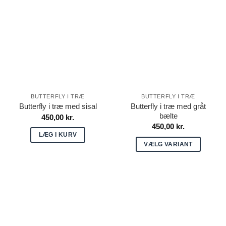
flere
varianter.
varianter.
Mulighederne
Mulighederne
kan
kan
vælges
vælges
på
på
varesiden
varesiden
BUTTERFLY I TRÆ
BUTTERFLY I TRÆ
Butterfly i træ med gråt
Butterfly i træ med sisal
bælte
450,00
kr.
450,00
kr.
LÆG I KURV
VÆLG VARIANT
Dette
vare
har
flere
varianter.
Mulighederne