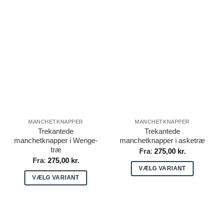
Dette
vare
vare
har
har
flere
flere
varianter.
varianter.
Mulighederne
Mulighederne
kan
kan
vælges
vælges
på
på
varesiden
varesiden
MANCHETKNAPPER
MANCHETKNAPPER
Trekantede
Trekantede
manchetknapper i Wenge-
manchetknapper i asketræ
træ
Fra
:
275,00
kr.
Fra
:
275,00
kr.
VÆLG VARIANT
VÆLG VARIANT
Dette
Dette
vare
vare
har
har
flere