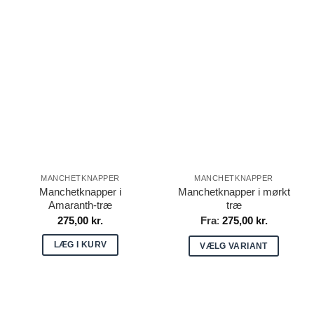
Dette
Dette
vare
vare
har
har
flere
flere
varianter.
varianter.
Mulighederne
Mulighederne
kan
kan
vælges
vælges
på
på
varesiden
varesiden
MANCHETKNAPPER
MANCHETKNAPPER
Manchetknapper i
Manchetknapper i mørkt
Amaranth-træ
træ
275,00
kr.
Fra
:
275,00
kr.
LÆG I KURV
VÆLG VARIANT
Dette
vare
har