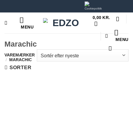
Hop
til
0,00
KR.
indhold
MENU
MENU
Marachic
VAREMÆRKER
/
MARACHIC
SORTER