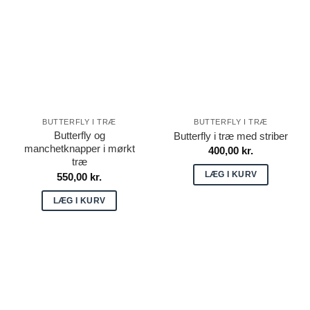
flere
varianter.
Mulighederne
kan
vælges
på
varesiden
BUTTERFLY I TRÆ
BUTTERFLY I TRÆ
Butterfly og
Butterfly i træ med striber
manchetknapper i mørkt
400,00
kr.
træ
LÆG I KURV
550,00
kr.
LÆG I KURV