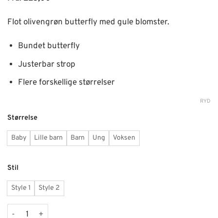
Flot olivengrøn butterfly med gule blomster.
Bundet butterfly
Justerbar strop
Flere forskellige størrelser
RYD
Størrelse
Baby
Lille barn
Barn
Ung
Voksen
Stil
Style 1
Style 2
Olivengrøn butterfly med gule blomster antal