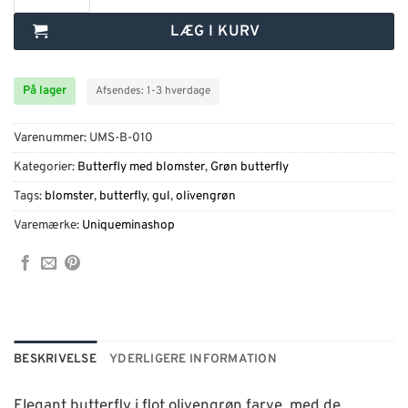
LÆG I KURV
På lager
Afsendes: 1-3 hverdage
Varenummer:
UMS-B-010
Kategorier:
Butterfly med blomster
,
Grøn butterfly
Tags:
blomster
,
butterfly
,
gul
,
olivengrøn
Varemærke:
Uniqueminashop
BESKRIVELSE
YDERLIGERE INFORMATION
Elegant butterfly i flot olivengrøn farve, med de