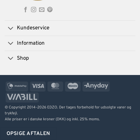
Kundeservice
Information
Shop
MobilePay
Visa
MasterCard
Maestro
AnyDay
ViaBill
© Copyright 2014-2026 EDZO. Der tages forbehold for udsolgte varer og
trykfejl.
Alle priser er i danske kroner (DKK) og inkl. 25% moms.
OPSIGE AFTALEN