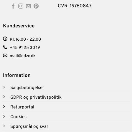
på
CVR: 19760847
varesiden
Kundeservice
Kl. 16.00 - 22.00
+45 91 25 30 19
mail@edzo.dk
Information
Salgsbetingelser
GDPR og privatlivspolitik
Returportal
Cookies
Spørgsmål og svar