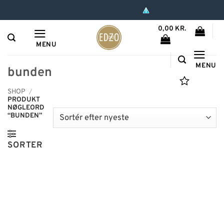
Hop
til
0,00
KR.
indhold
MENU
MENU
bunden
SHOP
/
PRODUKT
NØGLEORD
“BUNDEN”
SORTER