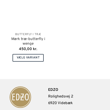
BUTTERFLY I TRÆ
Mørk træ-butterfly i
wenge
450,00
kr.
VÆLG VARIANT
Dette
vare
har
flere
varianter.
EDZO
Mulighederne
Rolighedsvej 2
kan
6920 Videbæk
vælges