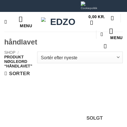
Hop
til
0,00
KR.
indhold
MENU
MENU
håndlavet
SHOP
/
PRODUKT
NØGLEORD
“HÅNDLAVET”
SORTER
SOLGT