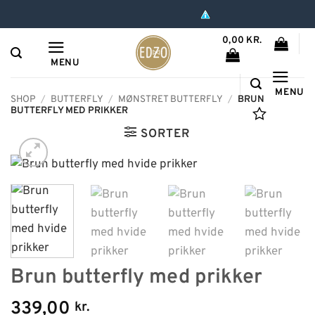
Hop
til
0,00
KR.
indhold
MENU
MENU
SHOP
/
BUTTERFLY
/
MØNSTRET BUTTERFLY
/
BRUN
BUTTERFLY MED PRIKKER
SORTER
Brun butterfly med prikker
339,00
kr.