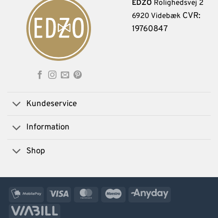
EDZO
Rolighedsvej 2
CVR:
6920 Videbæk
19760847
Kundeservice
Information
Shop
MobilePay
Visa
MasterCard
Maestro
AnyDay
ViaBill