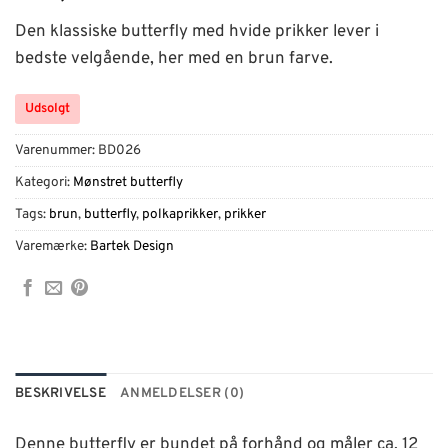
Den klassiske butterfly med hvide prikker lever i
bedste velgående, her med en brun farve.
Udsolgt
Varenummer:
BD026
Kategori:
Mønstret butterfly
Tags:
brun
,
butterfly
,
polkaprikker
,
prikker
Varemærke:
Bartek Design
BESKRIVELSE
ANMELDELSER (0)
Denne butterfly er bundet på forhånd og måler ca. 12