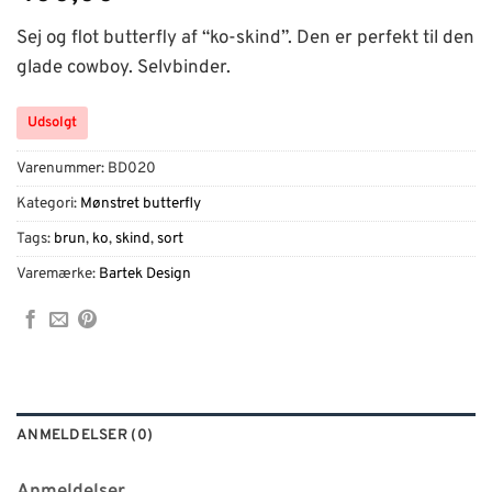
Sej og flot butterfly af “ko-skind”. Den er perfekt til den
glade cowboy. Selvbinder.
Udsolgt
Varenummer:
BD020
Kategori:
Mønstret butterfly
Tags:
brun
,
ko
,
skind
,
sort
Varemærke:
Bartek Design
ANMELDELSER (0)
Anmeldelser