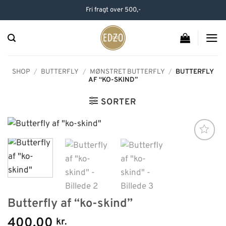
Hop
Fri fragt over 500,-
til
indhold
SHOP
/
BUTTERFLY
/
MØNSTRET BUTTERFLY
/
BUTTERFLY
AF “KO-SKIND”
SORTER
Butterfly af “ko-skind”
400,00
kr.