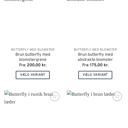
BUTTERFLY MED BLOMSTER
BUTTERFLY MED BLOMSTER
Brun butterfly med
Brun butterfly med
blomstergrene
abstrakte blomster
Fra
:
200,00
kr.
Fra
:
175,00
kr.
VÆLG VARIANT
VÆLG VARIANT
Dette
Dette
vare
vare
har
har
flere
flere
varianter.
varianter.
Mulighederne
Mulighederne
kan
kan