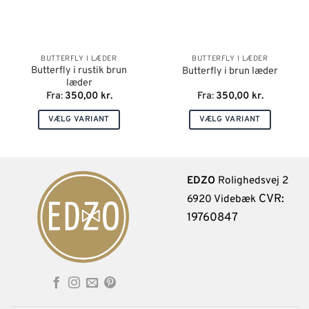
vælges
vælges
på
på
varesiden
varesiden
BUTTERFLY I LÆDER
BUTTERFLY I LÆDER
Butterfly i rustik brun
Butterfly i brun læder
læder
Fra
:
350,00
kr.
Fra
:
350,00
kr.
VÆLG VARIANT
VÆLG VARIANT
Dette
Dette
vare
vare
har
har
EDZO
Rolighedsvej 2
flere
flere
CVR:
6920 Videbæk
varianter.
varianter.
Mulighederne
Mulighederne
19760847
kan
kan
vælges
vælges
på
på
varesiden
varesiden