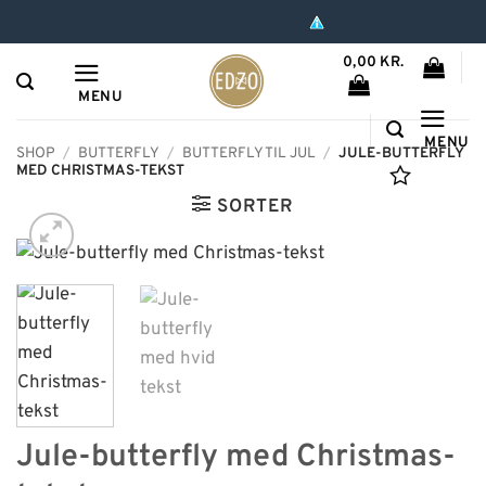
Hop
til
0,00
KR.
indhold
MENU
MENU
SHOP
/
BUTTERFLY
/
BUTTERFLY TIL JUL
/
JULE-BUTTERFLY
MED CHRISTMAS-TEKST
SORTER
Jule-butterfly med Christmas-