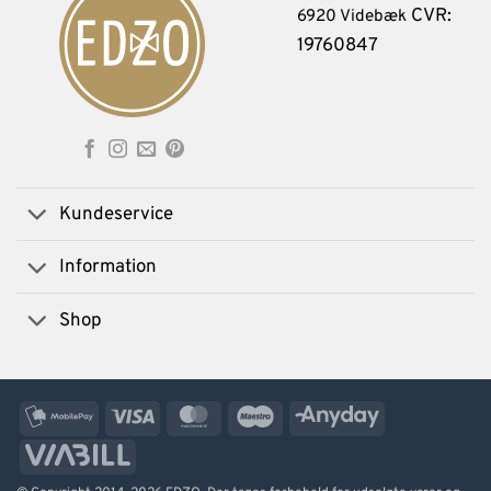
CVR:
6920 Videbæk
19760847
Kundeservice
Information
Shop
MobilePay
Visa
MasterCard
Maestro
AnyDay
ViaBill