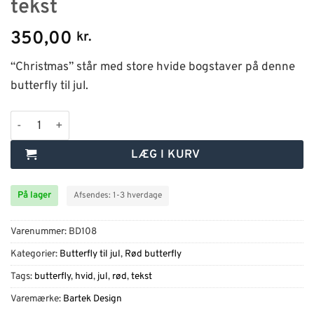
tekst
350,00
kr.
“Christmas” står med store hvide bogstaver på denne
butterfly til jul.
Jule-butterfly med Christmas-tekst antal
LÆG I KURV
På lager
Afsendes: 1-3 hverdage
Varenummer:
BD108
Kategorier:
Butterfly til jul
,
Rød butterfly
Tags:
butterfly
,
hvid
,
jul
,
rød
,
tekst
Varemærke:
Bartek Design