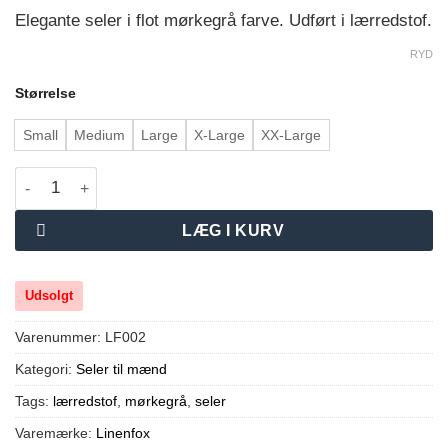
Elegante seler i flot mørkegrå farve. Udført i lærredstof.
RYD
Størrelse
Small
Medium
Large
X-Large
XX-Large
Mørkegrå seler antal
LÆG I KURV
Udsolgt
Varenummer:
LF002
Kategori:
Seler til mænd
Tags:
lærredstof
,
mørkegrå
,
seler
Varemærke:
Linenfox