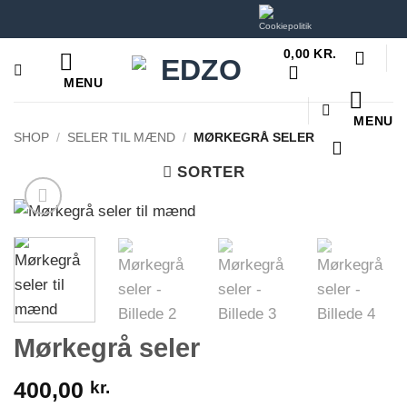
Hop
til
0,00
KR.
indhold
MENU
MENU
SHOP
/
SELER TIL MÆND
/
MØRKEGRÅ SELER
SORTER
Mørkegrå seler
400,00
kr.