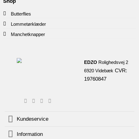
Shop
Butterflies
Lommetørklæder
Manchetknapper
EDZO
Rolighedsvej 2
CVR:
6920 Videbæk
19760847
Kundeservice
Information