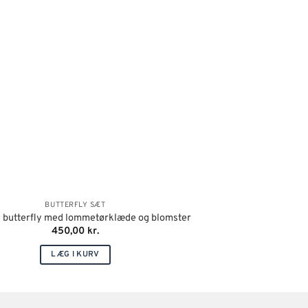
BUTTERFLY SÆT
 butterfly med lommetørklæde og blomster
450,00
kr.
LÆG I KURV