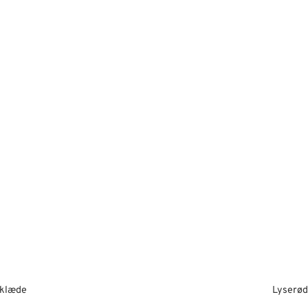
rklæde
Lyserød