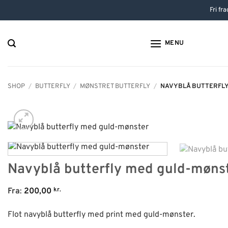
Hop
Fri fr
til
indhold
MENU
SHOP
/
BUTTERFLY
/
MØNSTRET BUTTERFLY
/
NAVYBLÅ BUTTERFL
Navyblå butterfly med guld-møns
kr.
Fra
:
200,00
Flot navyblå butterfly med print med guld-mønster.