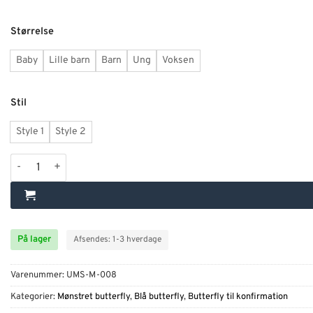
Alternative:
Størrelse
Baby
Lille barn
Barn
Ung
Voksen
Stil
Style 1
Style 2
Navyblå butterfly med guld-mønster antal
På lager
Afsendes: 1-3 hverdage
Varenummer:
UMS-M-008
Kategorier:
Mønstret butterfly
,
Blå butterfly
,
Butterfly til konfirmation