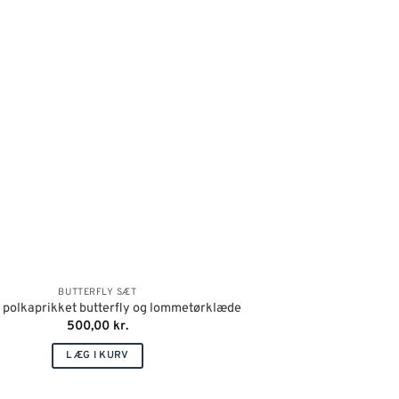
BUTTERFLY SÆT
 polkaprikket butterfly og lommetørklæde
500,00
kr.
LÆG I KURV