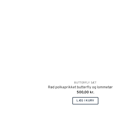
BUTTERFLY SÆT
Rød polkaprikket butterfly og lommetø
500,00
kr.
LÆG I KURV