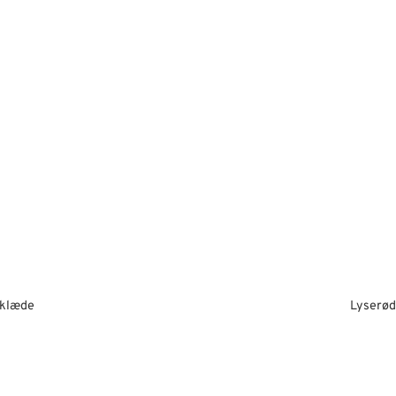
rklæde
Lyserød