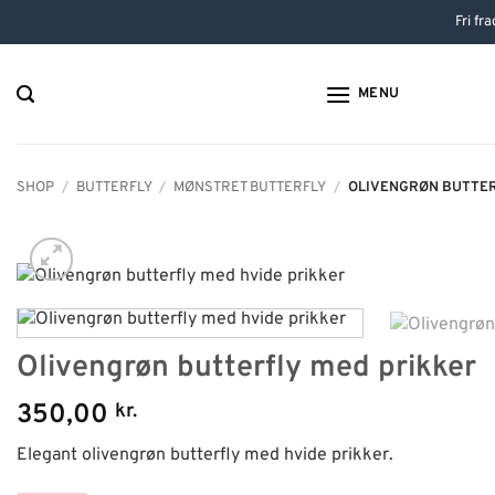
Hop
Fri fr
til
indhold
MENU
SHOP
/
BUTTERFLY
/
MØNSTRET BUTTERFLY
/
OLIVENGRØN BUTTER
Olivengrøn butterfly med prikker
350,00
kr.
Elegant olivengrøn butterfly med hvide prikker.