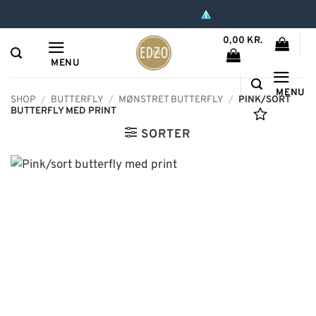
Hop
til
0,00
KR.
indhold
MENU
MENU
SHOP
/
BUTTERFLY
/
MØNSTRET BUTTERFLY
/
PINK/SORT
BUTTERFLY MED PRINT
SORTER