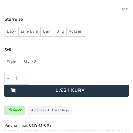
RYD
Størrelse
Baby
Lille barn
Barn
Ung
Voksen
Stil
Style 1
Style 2
Pink/sort butterfly med print antal
LÆG I KURV
På lager
Afsendes: 1-3 hverdage
Varenummer:
UMS-M-003