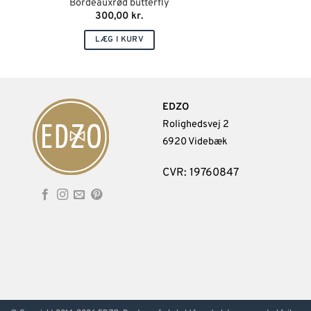
Bordeauxrød butterfly
300,00
kr.
LÆG I KURV
EDZO
Rolighedsvej 2
6920 Videbæk
CVR: 19760847