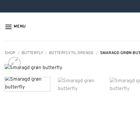
Hop
til
indhold
MENU
SHOP
/
BUTTERFLY
/
BUTTERFLY TIL DRENGE
/
SMARAGD GRØN BU