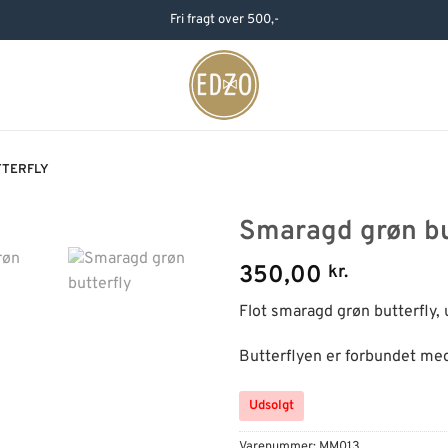
Fri fragt over 500,-
TTERFLY
Smaragd grøn bu
350,00
kr.
Flot smaragd grøn butterfly, u
Butterflyen er forbundet med 
Udsolgt
Varenummer:
MM013